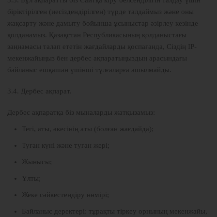
3.3. Бұл ақпаратты біз Сайтқа кіру белсенділігін талдау үшін
біріктірілген (иесіздендірілген) түрде талдаймыз және оны
жақсарту және дамыту бойынша ұсыныстар әзірлеу кезінде
қолданамыз. Қазақстан Республикасының қолданыстағы
заңнамасы талап ететін жағдайларды қоспағанда, Сіздің IP-
мекенжайыңыз бен дербес ақпаратыңыздың арасындағы
байланыс ешқашан үшінші тұлғаларға ашылмайды.
3.4. Дербес ақпарат.
Дербес ақпаратқа біз мыналарды жатқызамыз:
Тегі, аты, әкесінің аты (болған жағдайда);
Туған күні және туған жері;
Жынысы;
Ұлты;
Жеке сәйкестендіру нөмірі;
Байланыс деректері: тұрақты тіркеу орнының мекенжайы,