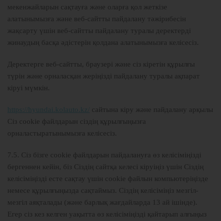
мекенжайларын сақтауға және оларға қол жеткізе
алатынымызға және веб-сайтты пайдалану тәжірибесін
жақсарту үшін веб-сайтты пайдалану туралы деректерді
жинаудың басқа әдістерін қолдана алатынымызға келісесіз.
Деректерге веб-сайтты, браузері және сіз кіретін құрылғы
түрін және орналасқан жеріңізді пайдалану туралы ақпарат
кіруі мүмкін.
https://hyundai.kolauto.kz/
сайтына кіру және пайдалану арқылы
Сіз cookie файлдарын сіздің құрылғыңызға
орналастыратынымызға келісесіз.
7.5. Сіз бізге cookie файлдарын пайдалануға өз келісіміңізді
бергеннен кейін, біз Сіздің сайтқа келесі кіруіңіз үшін Сіздің
келісіміңізді есте сақтау үшін cookie файлын компьютеріңізде
немесе құрылғыңызда сақтаймыз. Сіздің келісіміңіз мезгіл-
мезгіл аяқталады (және барлық жағдайларда 13 ай ішінде).
Егер сіз кез келген уақытта өз келісіміңізді қайтарып алғыңыз