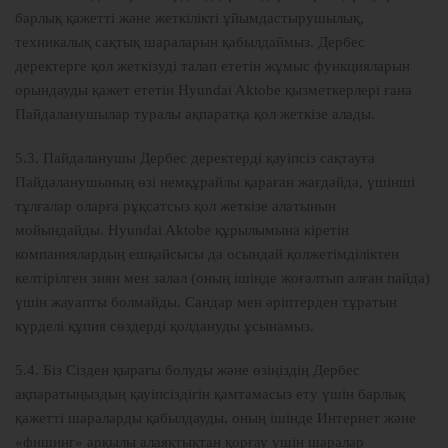
барлық қажетті және жеткілікті ұйымдастырушылық,
техникалық сақтық шараларын қабылдаймыз. Дербес
деректерге қол жеткізуді талап ететін жұмыс функцияларын
орындауды қажет ететін Hyundai Aktobe қызметкерлері ғана
Пайдаланушылар туралы ақпаратқа қол жеткізе алады.
5.3. Пайдаланушы Дербес деректерді қауіпсіз сақтауға
Пайдаланушының өзі немқұрайлы қараған жағдайда, үшінші
тұлғалар оларға рұқсатсыз қол жеткізе алатынын
мойындайды. Hyundai Aktobe құрылымына кіретін
компаниялардың ешқайсысы да осындай қолжетімділіктен
келтірілген зиян мен залал (оның ішінде жоғалтып алған пайда)
үшін жауапты болмайды. Сандар мен әріптерден тұратын
күрделі құпия сөздерді қолдануды ұсынамыз.
5.4. Біз Сізден қырағы болуды және өзіңіздің Дербес
ақпаратыңыздың қауіпсіздігін қамтамасыз ету үшін барлық
қажетті шараларды қабылдауды, оның ішінде Интернет және
«фишинг» арқылы алаяқтықтан қорғау үшін шаралар