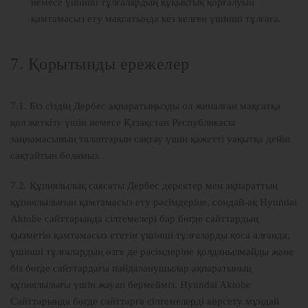
немесе үшінші тұлғалардың құқықтық қорғалуын
қамтамасыз ету мақсатында кез келген үшінші тұлғаға.
7. Қорытынды ережелер
7.1. Біз сіздің Дербес ақпаратыңызды ол жиналған мақсатқа
қол жеткізу үшін немесе Қазақстан Республикасы
заңнамасының талаптарын сақтау үшін қажетті уақытқа дейін
сақтайтын боламыз.
7.2. Құпиялылық саясаты Дербес деректер мен ақпараттың
құпиялылығын қамтамасыз ету рәсімдеріне, сондай-ақ Hyundai
Aktobe сайттарында сілтемелері бар бөгде сайттардың
қызметін қамтамасыз ететін үшінші тұлғаларды қоса алғанда,
үшінші тұлғалардың өзге де рәсімдеріне қолданылмайды және
біз бөгде сайттардағы пайдаланушылар ақпаратының
құпиялылығы үшін жауап бермейміз. Hyundai Aktobe
Сайттарында бөгде сайттарға сілтемелерді көрсету мұндай