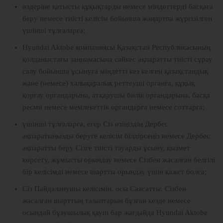
өздеріне қатысты құқықтарды немесе міндеттерді басқаға
беру немесе тиісті келісім бойынша жаңартпа жүргізілген
үшінші тұлғаларға;
Hyundai Aktobe компаниясы Қазақстан Республикасының
қолданыстағы заңнамасына сәйкес ақпаратты тиісті сұрау
салу бойынша ұсынуға міндетті кез келген қазақстандық
және (немесе) халықаралық реттеуші органға, құқық
қорғау органдарына, атқарушы билік органдарына, басқа
ресми немесе мемлекеттік органдарға немесе соттарға;
үшінші тұлғаларға, егер Сіз өзіңіздің Дербес
ақпаратыңызды беруге келісім білдірсеңіз немесе Дербес
ақпаратты беру Сізге тиісті тауарды ұсыну, қызмет
көрсету, жұмысты орындау немесе Сізбен жасалған белгілі
бір келісімді немесе шартты орындау үшін қажет болса;
Сіз Пайдаланушы келісімін, осы Саясатты, Сізбен
жасалған шарттың талаптарын бұзған кезде немесе
осындай бұзушылық қаупі бар жағдайда Hyundai Aktobe