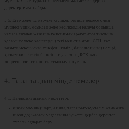
мүмкін. Ұйым туралы көрсетілген мәліметтер дербес
деректерге жатпайды.
3.6. Егер жеке тұлға жеке кәсіпкер ретінде немесе оның
мүддесі үшін, осындай жеке кәсіпкердің қалауы бойынша
немесе тікелей жазбаша келісімімен әрекет етсе тиісінше
қосымша: жеке кәсіпкердің тегі мен аты-жөні, СТН, хат
жазысу мекенжайы, телефон нөмірі, банк шотының нөмірі,
қызмет көрсететін банктің атауы, оның БСК және
корреспонденттік шоты ұсынылуы мүмкін.
4. Тараптардың міндеттемелері
4.1. Пайдаланушының міндеттері:
бізбен мәміле (шарт, өтінім, тапсырыс-жүктелім және өзге
нысанда) жасасу мақсатында қажетті дербес деректер
туралы ақпарат беру;