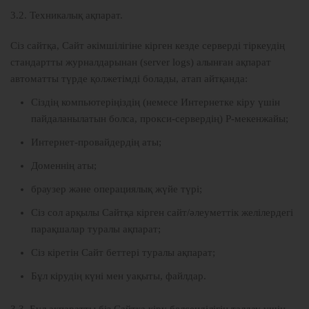
3.2. Техникалық ақпарат.
Сіз сайтқа, Сайт әкімшілігіне кірген кезде серверді тіркеудің
стандартты журналдарынан (server logs) алынған ақпарат
автоматты түрде қолжетімді болады, атап айтқанда:
Сіздің компьютеріңіздің (немесе Интернетке кіру үшін
пайдаланылатын болса, прокси-сервердің) P-мекенжайы;
Интернет-провайдердің аты;
Доменнің аты;
браузер және операциялық жүйе түрі;
Сіз сол арқылы Сайтқа кірген сайт/әлеуметтік желілердегі
парақшалар туралы ақпарат;
Сіз кіретін Сайт беттері туралы ақпарат;
Бұл кірудің күні мен уақыты, файлдар.