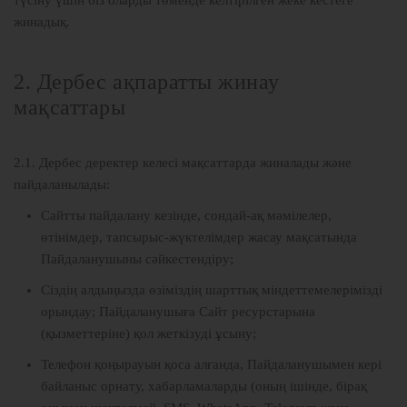
түсіну үшін біз оларды төменде келтірілген жеке кестеге
жинадық.
2. Дербес ақпаратты жинау
мақсаттары
2.1. Дербес деректер келесі мақсаттарда жиналады және
пайдаланылады:
Сайтты пайдалану кезінде, сондай-ақ мәмілелер,
өтінімдер, тапсырыс-жүктелімдер жасау мақсатында
Пайдаланушыны сәйкестендіру;
Сіздің алдыңызда өзіміздің шарттық міндеттемелерімізді
орындау; Пайдаланушыға Сайт ресурстарына
(қызметтеріне) қол жеткізуді ұсыну;
Телефон қоңырауын қоса алғанда, Пайдаланушымен кері
байланыс орнату, хабарламаларды (оның ішінде, бірақ