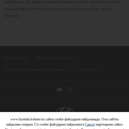
сұраймыз. Біз әрбір шағым бойынша тергеу жүргіземіз және
оны алғаннан кейін мүмкіндігінше қысқа мерзімде жауап
береміз.
Байланыстар
Құпиялылық саясаты
Дилерлік орталыққа келу ережелері
Сайт картасы
www.hyundai.kolauto.kz сайты cookie файлдарын пайдаланады. Осы сайтты
© 2026 Hyundai Motor Company
пайдалана отырып, Сіз cookie файлдарын пайдалануға
Саясат
шарттарына сәйкес
HYUNDAI АВТОМОБИЛЬДЕРІНЕ