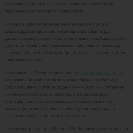
саясатында (бұдан әрі – Саясат) көзделген мақсаттарда
пайдаланатынымыз туралы мәлімдейміз.
Сіз туралы ақпаратты жинау және пайдалану процесі
делдалдарды пайдаланбай, мүмкіндігінше ашық түрде
ұйымдастырылуы керек екеніне сенімдіміз. Осы Саясат Дербес
деректерді қалай жинайтынымызды, пайдаланатынымызды
және қалай беретінімізді түсіндіреді (осы Саясатта келтірілген
анықтамаға сәйкес).
Осы Саясат — Интернет желісінде
https://hyundai.kolauto.kz/
мекенжайы бойынша орналасқан және/немесе қолжетімді
Пайдаланушы келісімінің (бұдан әрі — «Келісім»), сондай-ақ
Сізбен жасалған басқа да шарттардың (соның ішінде
өтінімдер, тапсырыс-жүктелімдер, келісімдер және т.б.
нысанында) немесе Сізбен жасалуы мүмкін шарттардың
ажырамас бөлігі екенін есте ұстаған жөн.
Осы сайттың, сондай-ақ Hyundai Aktobe басқа да сайттарының