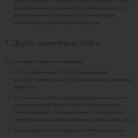
үрдістерін анықтау, олардың тиімділігін анықтау, сондай-
ақ Пайдаланушылардың қанағаттанушылық дәрежесін
бағалау және оларға қолдау көрсету сияқты біздің
қызметіміздің түрлерін жүзеге асыру үшін.
3. Дербес деректердің тізбесі
3.1. Біз мынадай ақпаратты жинаймыз:
Сіз бізге келген кезде Сайттың бағдарламалық
жасақтамасымен автоматты түрде жиналатын техникалық
ақпаратты;
Тиісті нысанды толтыру кезінде өзіңіз ұсынатын Дербес
ақпаратты немесе Hyundai Aktobe Пайдаланушымен
тікелей байланыста болған кезде немесе Пайдаланушы
әлеуметтік желілерді пайдаланған кезде алатын ақпаратты;
Басқа ақпаратты Сіз өз қалауыңыз бойынша ұсынасыз.