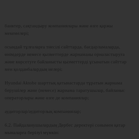
банктер, сақтандыру компаниялары және өзге қаржы
мекемелері;
осындай тұлғаларға тиесілі сайттарда, бағдарламаларда,
өнімдерде немесе қызметтерде жарнаманы орналастыруға
және көрсетуге байланысты қызметтерді ұсынатын сайттар
мен қолданбалардың иелері;
Hyundai Aktobe шарттық қатынастарда тұратын жарнама
берушілер және (немесе) жарнама таратушылар, байланыс
операторлары және өзге де компаниялар;
аудиторлар/аудиторлық компаниялар;
6.2. Пайдаланушылардың Дербес деректері сонымен қатар
мыналарға берілуі мүмкін: