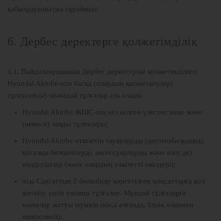
қабылдауыңызды сұраймыз.
6. Дербес деректерге қолжетімділік
6.1. Пайдаланушының Дербес деректеріне қолжетімділікті
Hyundai Aktobe-нан басқа (олардың қызметкерлері
тұлғасында) мынадай тұлғалар ала алады:
Hyundai Aktobe ЖШС-нің кез келген үлестес жеке және
(немесе) заңды тұлғалары;
Hyundai Aktobe өткізетін тауарларды (автомобильдерді,
қосалқы бөлшектерді, аксессуарларды және өзге де)
өндірушілер (және олардың уәкілетті өкілдері);
осы Саясаттың 2-бөлімінде көрсетілген мақсаттарға қол
жеткізу үшін үшінші тұлғалар. Мұндай тұлғаларға
мыналар жатуы мүмкін (қоса алғанда, бірақ олармен
шектелмей):