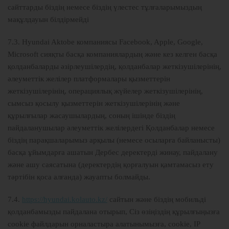
сайттарды біздің немесе біздің үлестес тұлғаларымыздың
мақұлдауын білдірмейді
7.3. Hyundai Aktobe компаниясы Facebook, Apple, Google,
Microsoft сияқты басқа компаниялардың және кез келген басқа
қолданбаларды әзірлеушілердің, қолданбалар жеткізушілерінің,
әлеуметтік желілер платформалары қызметтерін
жеткізушілерінің, операциялық жүйелер жеткізушілерінің,
сымсыз қосылу қызметтерін жеткізушілерінің және
құрылғылар жасаушылардың, соның ішінде біздің
пайдаланушылар әлеуметтік желілердегі Қолданбалар немесе
біздің парақшаларымыз арқылы (немесе осыларға байланысты)
басқа ұйымдарға ашатын Дербес деректерді жинау, пайдалану
және ашу саясатына (деректердің қорғалуын қамтамасыз ету
тәртібін қоса алғанда) жауапты болмайды.
7.4.
https://hyundai.kolauto.kz/
сайтын және біздің мобильді
қолданбамызды пайдалана отырып, Сіз өзіңіздің құрылғыңызға
cookie файлдарын орналастыра алатынымызға, cookie, IP