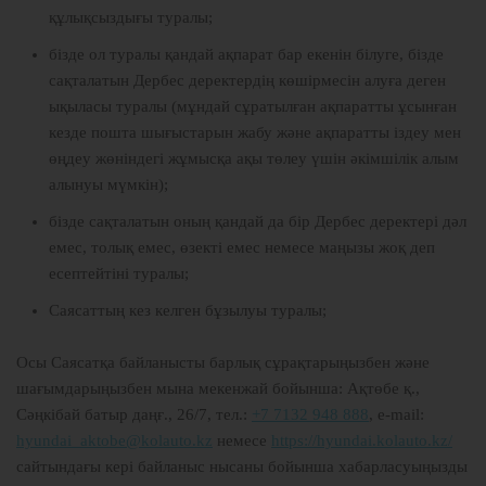
құлықсыздығы туралы;
бізде ол туралы қандай ақпарат бар екенін білуге, бізде
сақталатын Дербес деректердің көшірмесін алуға деген
ықыласы туралы (мұндай сұратылған ақпаратты ұсынған
кезде пошта шығыстарын жабу және ақпаратты іздеу мен
өңдеу жөніндегі жұмысқа ақы төлеу үшін әкімшілік алым
алынуы мүмкін);
бізде сақталатын оның қандай да бір Дербес деректері дәл
емес, толық емес, өзекті емес немесе маңызы жоқ деп
есептейтіні туралы;
Саясаттың кез келген бұзылуы туралы;
Осы Саясатқа байланысты барлық сұрақтарыңызбен және
шағымдарыңызбен мына мекенжай бойынша: Ақтөбе қ.,
Сәңкібай батыр даңғ., 26/7, тел.:
+7 7132 948 888
, e-mail:
hyundai_aktobe@kolauto.kz
немесе
https://hyundai.kolauto.kz/
сайтындағы кері байланыс нысаны бойынша хабарласуыңызды