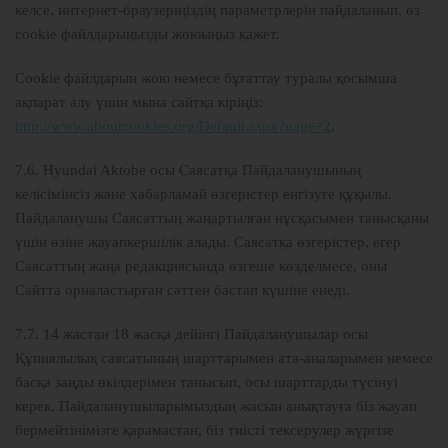
келсе, интернет-браузеріңіздің параметрлерін пайдаланып, өз
cookie файлдарыңызды жоюыңыз қажет.
Cookie файлдарын жою немесе бұғаттау туралы қосымша
ақпарат алу үшін мына сайтқа кіріңіз:
http://www.aboutcookies.org/Default.aspx?page=2
.
7.6. Hyundai Aktobe осы Саясатқа Пайдаланушының
келісімінсіз және хабарламай өзгерістер енгізуге құқылы.
Пайдаланушы Саясаттың жаңартылған нұсқасымен танысқаны
үшін өзіне жауапкершілік алады. Саясатқа өзгерістер, егер
Саясаттың жаңа редакциясында өзгеше көзделмесе, оны
Сайтта орналастырған сәттен бастап күшіне енеді.
7.7. 14 жастан 18 жасқа дейінгі Пайдаланушылар осы
Құпиялылық саясатының шарттарымен ата-аналарымен немесе
басқа заңды өкілдерімен танысып, осы шарттарды түсінуі
керек. Пайдаланушыларымыздың жасын анықтауға біз жауап
бермейтінімізге қарамастан, біз тиісті тексерулер жүргізе