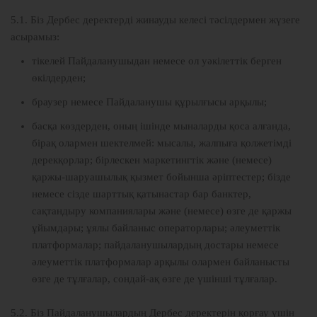
5.1. Біз Дербес деректерді жинауды келесі тәсілдермен жүзеге
асырамыз:
тікелей Пайдаланушыдан немесе ол уәкілеттік берген
өкілдерден;
браузер немесе Пайдаланушы құрылғысы арқылы;
басқа көздерден, оның ішінде мыналарды қоса алғанда,
бірақ олармен шектелмей: мысалы, жалпыға қолжетімді
дерекқорлар; бірлескен маркетингтік және (немесе)
қаржы-шаруашылық қызмет бойынша әріптестер; бізде
немесе сізде шарттық қатынастар бар банктер,
сақтандыру компаниялары және (немесе) өзге де қаржы
ұйымдары; ұялы байланыс операторлары; әлеуметтік
платформалар; пайдаланушылардың достары немесе
әлеуметтік платформалар арқылы олармен байланысты
өзге де тұлғалар, сондай-ақ өзге де үшінші тұлғалар.
5.2. Біз Пайдаланушылардың Дербес деректерін қорғау үшін