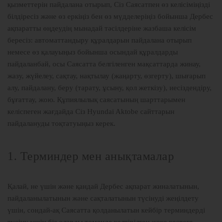
қызметтерін пайдалана отырып, Сіз Саясатпен өз келісіміңізді
білдіресіз және өз еркіңіз бен өз мүдделеріңіз бойынша Дербес
ақпаратты өңдеудің мынадай тәсілдеріне жазбаша келісім
бересіз: автоматтандыру құралдарын пайдалана отырып
немесе өз қалауыңыз бойынша осындай құралдарды
пайдаланбай, осы Саясатта белгіленген мақсаттарда жинау,
жазу, жүйелеу, сақтау, нақтылау (жаңарту, өзгерту), шығарып
алу, пайдалану, беру (тарату, ұсыну, қол жеткізу), иесіздендіру,
бұғаттау, жою. Құпиялылық саясатының шарттарымен
келіспеген жағдайда Сіз Hyundai Aktobe сайттарын
пайдалануды тоқтатуыңыз керек.
1. Терминдер мен анықтамалар
Қалай, не үшін және қандай Дербес ақпарат жиналатынын,
пайдаланылатынын және сақталатынын түсінуді жеңілдету
үшін, сондай-ақ Саясатта қолданылатын кейбір терминдерді