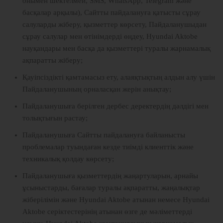
онымен шектелмей, SMS, WhatsApp, Telegram және
басқалар арқылы), Сайтты пайдалануға қатысты сұрау
салуларды жіберу, қызметтер көрсету, Пайдаланушыдан
сұрау салулар мен өтінімдерді өңдеу, Hyundai Aktobe
науқандары мен басқа да қызметтері туралы жарнамалық
ақпаратты жіберу;
Қауіпсіздікті қамтамасыз ету, алаяқтықтың алдын алу үшін
Пайдаланушының орналасқан жерін анықтау;
Пайдаланушыға берілген дербес деректердің дәлдігі мен
толықтығын растау;
Пайдаланушыға Сайтты пайдалануға байланысты
проблемалар туындаған кезде тиімді клиенттік және
техникалық қолдау көрсету;
Пайдаланушыға қызметтердің жаңартуларын, арнайы
ұсыныстарды, бағалар туралы ақпаратты, жаңалықтар
жіберілімін және Hyundai Aktobe атынан немесе Hyundai
Aktobe серіктестерінің атынан өзге де мәліметтерді