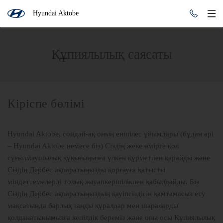
Hyundai Aktobe
Құпиялылық саясаты
Кіріспе бөлімі
Hyundai Aktobe, сондай-ақ оның еншілес ұйымдары (бұдан әрі
– Hyundai Aktobe немесе біз) Сіздің жеке өмірге қол
сұғылмаушылық құқығыңызға үлкен құрметпен қарайды және
Сіздің Дербес ақпаратыңызды қорғауға қатысты
міндеттемелерді толық жауапкершілікпен қабылдайды. Біз
Сіздің Дербес ақпаратыңыздың қауіпсіздігін қамтамасыз ету
мақсатында барлық заңды құралдар мен шараларды
қолданатынымызға кепілдік береміз және оны осы Құпиялылық