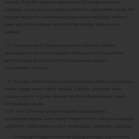
аламыз. Егер біз жинаған ақпараттың 14 жасқа толмаған
адамнан, оның ата-анасының келісімінсіз алынғанын білсек, біз
мұндай ақпаратты ақылға қонымды қысқа мерзімде жоямыз
және мұндай адамның тиісті Сайтқа кіруіне тыйым сала
аламыз.
7.8. Саясатқа және Пайдаланушы мен Hyundai Aktobe
арасындағы Саясатты қолдануға байланысты туындайтын
қатынастарға Қазақстан Республикасының құқығы
қолданылуға жатады.
7.9. Hyundai Aktobe Пайдаланушыларының Дербес деректерін
жинау, өңдеу және сақтау кезінде «Дербес деректер және
оларды қорғау туралы» Қазақстан Республикасының Заңын
басшылыққа алады.
7.10. Осы Саясатқа қатысты барлық сұрақтармен,
түсініктемелермен және ескертулермен бізге хабарласуыңызды
сұраймыз. Пайдаланушы бізге мыналарды хабарлауға құқылы:
болашақта бізден өтініштер (хабарламалар) алуға өзінің