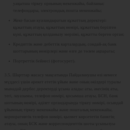
уақытша тіркеу орнының мекенжайы, байланыс
телефондары, электрондық пошта мекенжайы;
Жеке басын куәландыратын құжаттың деректері:
құжаттың атауы, құжаттың нөмірі, құжаттың берілген
күні, құжаттың қолданылу мерзімі, құжатты берген орган;
Кредиттік және дебеттік карталардың, сондай-ақ банк
шоттарының нөмірлері және өзге де төлем ақпараты;
Портреттік бейнесі (фотосурет).
3.5. Шарттар жасасу мақсатында Пайдаланушы өзі немесе
мүддесі үшін әрекет ететін ұйым және оның өкілдері туралы
мынадай дербес деректерді ұсына алады: аты, әкесінің аты,
тегі, лауазымы, телефон нөмірі, қосымша атауы, БСН, банк
шотының нөмірі, әділет органдарында тіркеу нөмірі, осындай
ұйымның тіркеу мекенжайы және пошталық мекенжайы,
корпоративтік телефон нөмірі, қызмет көрсететін банктің
атауы, оның БСК және корреспонденттік шоты ұсынылуы