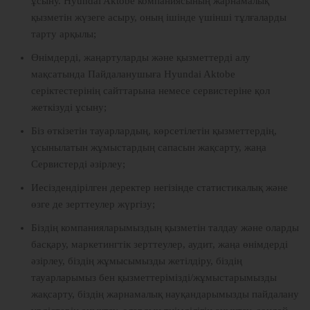
ұсыну. Hyundai Aktobe компаниясының жарнамалық
қызметін жүзеге асыру, оның ішінде үшінші тұлғаларды
тарту арқылы;
Өнімдерді, жаңартуларды және қызметтерді алу
мақсатында Пайдаланушыға Hyundai Aktobe
серіктестерінің сайттарына немесе сервистеріне қол
жеткізуді ұсыну;
Біз өткізетін тауарлардың, көрсетілетін қызметтердің,
ұсынылатын жұмыстардың сапасын жақсарту, жаңа
Сервистерді әзірлеу;
Иесіздендірілген деректер негізінде статистикалық және
өзге де зерттеулер жүргізу;
Біздің компанияларымыздың қызметін талдау және оларды
басқару, маркетингтік зерттеулер, аудит, жаңа өнімдерді
әзірлеу, біздің жұмысымызды жетілдіру, біздің
тауарларымыз бен қызметтерімізді/жұмыстарымызды
жақсарту, біздің жарнамалық науқандарымызды пайдалану