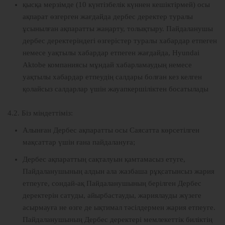
қысқа мерзімде (10 күнтізбелік күннен кешіктірмей) осы
ақпарат өзгерген жағдайда дербес деректер туралы
ұсынылған ақпаратты жаңарту, толықтыру. Пайдаланушы
дербес деректеріндегі өзгерістер туралы хабардар етпеген
немесе уақтылы хабардар етпеген жағдайда, Hyundai
Aktobe компаниясы мұндай хабарламаудың немесе
уақтылы хабардар етпеудің салдары болған кез келген
қолайсыз салдарлар үшін жауапкершіліктен босатылады
4.2. Біз міндеттіміз:
Алынған Дербес ақпаратты осы Саясатта көрсетілген
мақсаттар үшін ғана пайдалануға;
Дербес ақпараттың сақталуын қамтамасыз етуге,
Пайдаланушының алдын ала жазбаша рұқсатынсыз жария
етпеуге, сондай-ақ Пайдаланушының берілген Дербес
деректерін сатуды, айырбастауды, жариялауды жүзеге
асырмауға не өзге де ықтимал тәсілдермен жария етпеуге.
Пайдаланушының Дербес деректері мемлекеттік биліктің