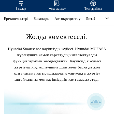
Бағалар
Жеке ақпарат
Тест-драйвқа
MUFASA
Ерекшеліктері
Бағалары
Автокредиттеу
Дизайн
Қауіпс
Жолда көмектеседі.
Hyundai Smartsense қауіпсіздік жүйесі. Hyundai MUFASA
жүргізушіге көмек көрсетудің интеллектуалды
функцияларымен жабдықталған. Қауіпсіздік жүйесі
жүргізушінің, жолаушылардың және басқа да жол
қозғалысына қатысушылардың жан-жақты жүргізу
ыңғайлылығы мен қауіпсіздігін қамтамасыз етеді.