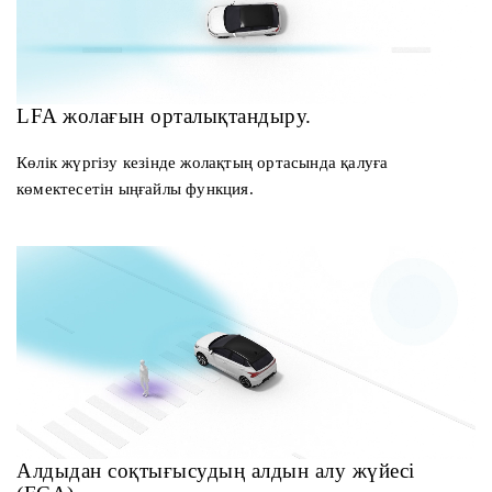
LFA жолағын орталықтандыру.
Көлік жүргізу кезінде жолақтың ортасында қалуға
көмектесетін ыңғайлы функция.
Алдыдан соқтығысудың алдын алу жүйесі