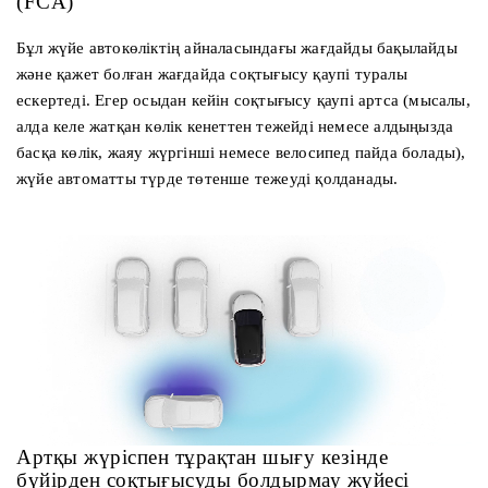
(FCA)
Бұл жүйе автокөліктің айналасындағы жағдайды бақылайды
және қажет болған жағдайда соқтығысу қаупі туралы
ескертеді. Егер осыдан кейін соқтығысу қаупі артса (мысалы,
алда келе жатқан көлік кенеттен тежейді немесе алдыңызда
басқа көлік, жаяу жүргінші немесе велосипед пайда болады),
жүйе автоматты түрде төтенше тежеуді қолданады.
Артқы жүріспен тұрақтан шығу кезінде
бүйірден соқтығысуды болдырмау жүйесі