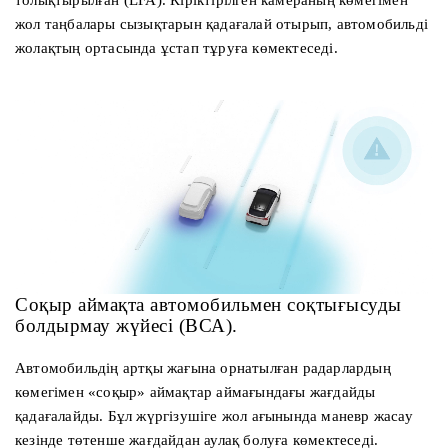
толықтырылған (LFA). Кіріктірілген камераның көмегімен
жол таңбалары сызықтарын қадағалай отырып, автомобильді
жолақтың ортасында ұстап тұруға көмектеседі.
Соқыр аймақта автомобильмен соқтығысуды
болдырмау жүйесі (ВСА).
Автомобильдің артқы жағына орнатылған радарлардың
көмегімен «соқыр» аймақтар аймағындағы жағдайды
қадағалайды. Бұл жүргізушіге жол ағынында маневр жасау
кезінде төтенше жағдайдан аулақ болуға көмектеседі.