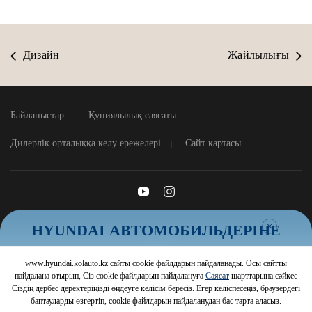
Дизайн
Жайлылығы
Байланыстар
Құпиялылық саясаты
Дилерлік орталыққа келу ережелері
Сайт картасы
Жабу
HYUNDAI АВТОМОБИЛЬДЕРІНЕ
ТИІМДІ ШАРТТАР
www.hyundai.kolauto.kz сайты cookie файлдарын пайдаланады. Осы сайтты
Шарттарды білу
© 2026 Hyundai Motor Company
пайдалана отырып, Сіз cookie файлдарын пайдалануға
Саясат
шарттарына сәйкес
Сіздің дербес деректеріңізді өңдеуге келісім бересіз. Егер келіспесеңіз, браузердегі
баптауларды өзгертіп, cookie файлдарын пайдаланудан бас тарта аласыз.