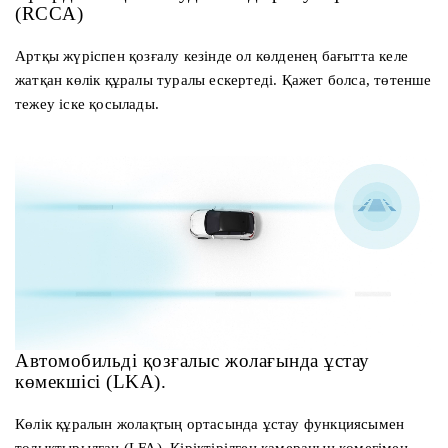
(RCCA)
Артқы жүріспен қозғалу кезінде ол көлденең бағытта келе
жатқан көлік құралы туралы ескертеді. Қажет болса, төтенше
тежеу іске қосылады.
Автомобильді қозғалыс жолағында ұстау
көмекшісі (LKA).
Көлік құралын жолақтың ортасында ұстау функциясымен