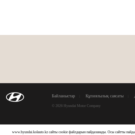
Байланыстар
Құпиялылық саясаты
© 2026 Hyundai Motor Company
www.hyundai.kolauto.kz сайты cookie файлдарын пайдаланады. Осы сайтты пайд