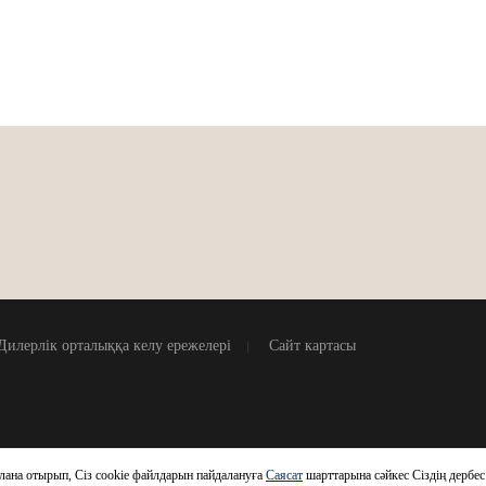
Дилерлік орталыққа келу ережелері
Сайт картасы
алана отырып, Сіз cookie файлдарын пайдалануға
Саясат
шарттарына сәйкес Сіздің дербес