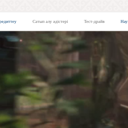
редиттеу
Сатып алу әдістері
Тест-драйв
Нау