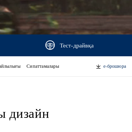
Тест-драйвқа
айлылығы
Сипаттамалары
e-брошюра
ы дизайн