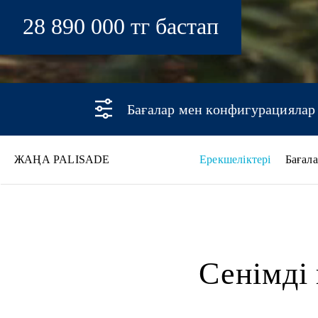
28 890 000 тг бастап
Бағалар мен конфигурациялар
ЖАҢА PALISADE
Ерекшеліктері
Бағал
Жаңа PALISADE
Сенімді