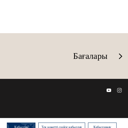
Бағалары
Қабылдау
Тек қажетті cookie қабылдау
Қабылдамау