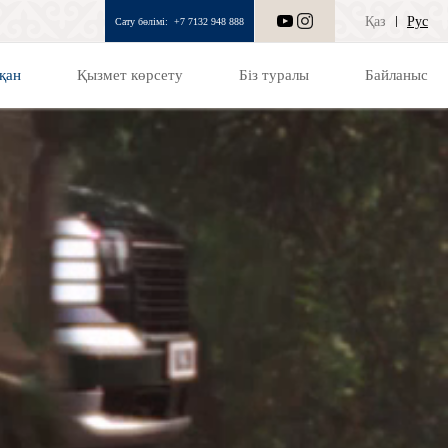
Қаз
Рус
Сату бөлімі:
+7 7132 948 888
қан
Қызмет көрсету
Біз туралы
Байланыс