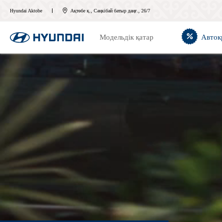
Hyundai Aktobe
Ақтөбе қ., Сәңкібай батыр даңғ., 26/7
Модельдік қатар
Авток