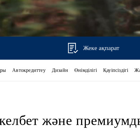
Жеке ақпарат
ары
Автокредиттеу
Дизайн
Өнімділігі
Қауіпсіздігі
Ж
 келбет және премиумд