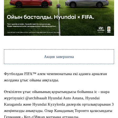
Акция завершена
Футболдан FIFA™ әлем чемпионатына екі адамға арналған
жолдама ұтыс ойыны аяқталды.
Өткізілген ұтыс ойынының қорытындысы бойынша іс - шара
жүргізушісі @archibaaalt Hyundai Auto Astana, Hyundai
Karaganda және Hyundai Kyzylorda дилерлік орталықтарынан 3
жеңімпазды анықтады. Олар Канаданың Торонто қаласындағы
Германия - Кот-д'Ивуар матчына аттанады.