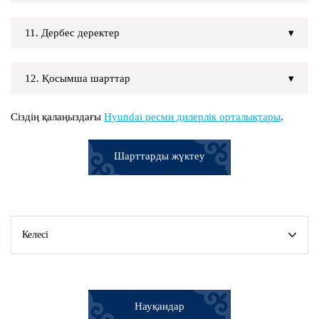
11. Дербес деректер
12. Қосымша шарттар
Сіздің қалаңыздағы
Hyundai ресми дилерлік орталықтары
.
Шарттарды жүктеу
Келесі
Науқандар