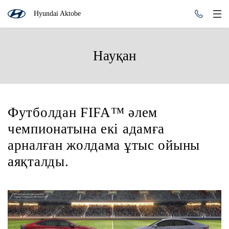
Hyundai Aktobe
Науқан
Футболдан FIFA™ әлем
чемпионатына екі адамға
арналған жолдама ұтыс ойыны
аяқталды.