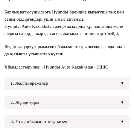
Барлық қатысушыларға Hyundai брендіне қызығушылық пен
сенім білдіргендері үшін алғыс айтамыз.
Hyundai Auto Kazakhstan жеңімпаздарды құттықтайды және
алдағы сапарда жарқын әсер, жағымды эмоциялар тілейді.
Біздің жаңартуларымызды бақылап отырыңыздар - алда одан
да қызықты ұсыныстар күтеді.
Ұйымдастырушы:
«Hyundai Auto Kazakhstan» ЖШС
1. Жалпы ережелер
2. Жүлде қоры
3. Ұтыс ойынын өткізу кезеңі