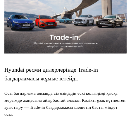
Hyundai ресми дилерлерінде Trade-in
бағдарламасы жұмыс істейді.
Осы бағдарлама аясында сіз өзіңіздің ескі көлігіңізді қысқа
мерзімде жаңасына айырбастай аласыз. Көлікті ұзақ күтпестен
ауыстыру — Trade-in бағдарламасы шешетін басты міндет
осы.