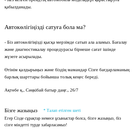
қабылданады.
Автокөлігіңізді сатуға бола ма?
- Біз автокөлігіңізді қысқа мерзімде сатып ала аламыз. Бағалау
және диагностикалау процедурасы бірнеше сағат ішінде
жүзеге асырылады.
Өтінім қалдырыңыз және біздің мамандар Сізге бағдарламаның
барлық шарттары бойынша толық кеңес береді.
Ақтөбе қ., Сәңкібай батыр даңғ., 26/7
Бізге жазыңыз
* Талап етілген шеті
Егер Сізде сұрақтар немесе ұсыныстар болса, бізге жазыңыз, біз
сізге міндетті түрде хабарласамыз!