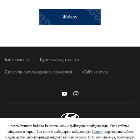
Жіберу
Байланыстар
Құпиялылық саясаты
Дилерлік орталыққа келу ережелері
Сайт картасы
www.hyundai.kolauto.kz сайты cookie файлдарын пайдаланады. Осы сайтты
© 2026 Hyundai Motor Company
пайдалана отырып, Сіз cookie файлдарын пайдалануға
Саясат
шарттарына сәйкес
Сіздің дербес деректеріңізді өңдеуге келісім бересіз. Егер келіспесеңіз, браузердегі