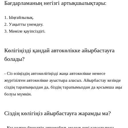
Бағдарламаның негізгі артықшылықтары:
1. Ыңғайлылық.
2. Уақытты үнемдеу.
3. Мәміле қауіпсіздігі.
Көлігіңізді қандай автокөлікке айырбастауға
болады?
- Сіз өзіңіздің автокөлігіңізді жаңа автокөлікке немесе
жүргізілген автокөлікке ауыстыра аласыз. Айырбастау кезінде
сіздің тарапыңыздан да, біздің тарапымыздан да қосымша ақы
болуы мүмкін.
Сіздің көлігіңіз айырбастауға жарамды ма?
- Кез келген брендтің автомобиль модельдері қарастыруға