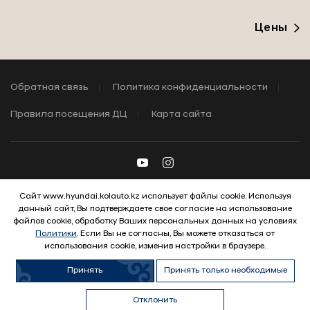
Цены
Обратная связь
Политика конфиденциальности
Правила посещения ДЦ
Карта сайта
Сайт www.hyundai.kolauto.kz использует файлы cookie. Используя
данный сайт, Вы подтверждаете свое согласие на использование
файлов cookie, обработку Ваших персональных данных на условиях
Политики
. Если Вы не согласны, Вы можете отказаться от
© 2026 Hyundai Motor Company
использования cookie, изменив настройки в браузере.
Принять
Принять только необходимые
ВЫГОДНЫЕ УСЛОВИЯ
Отклонить