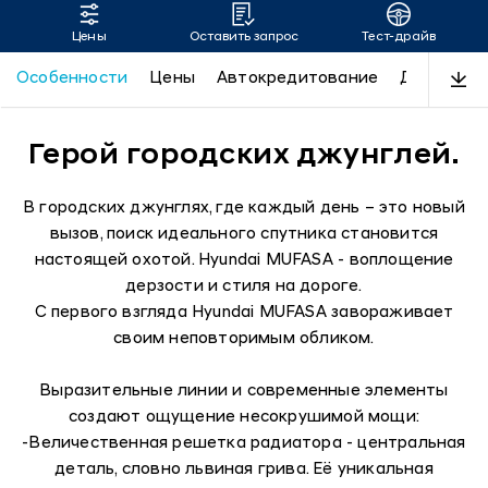
Цены
Оставить запрос
Тест-драйв
MUFASA
Особенности
Цены
Автокредитование
Дизайн
Герой городских джунглей.
В городских джунглях, где каждый день – это новый
вызов, поиск идеального спутника становится
настоящей охотой. Hyundai MUFASA - воплощение
дерзости и стиля на дороге.
С первого взгляда Hyundai MUFASA завораживает
своим неповторимым обликом.
Выразительные линии и современные элементы
создают ощущение несокрушимой мощи:
-Величественная решетка радиатора - центральная
деталь, словно львиная грива. Её уникальная