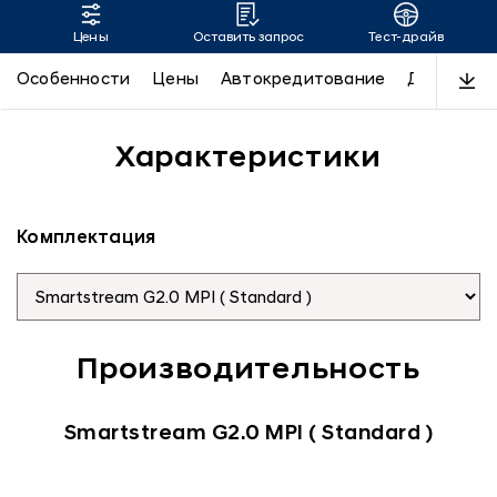
Цены
Оставить запрос
Тест-драйв
TUCSON
Особенности
Цены
Автокредитование
Дизайн
Характеристики
Комплектация
Производительность
Smartstream G2.0 MPI ( Standard )